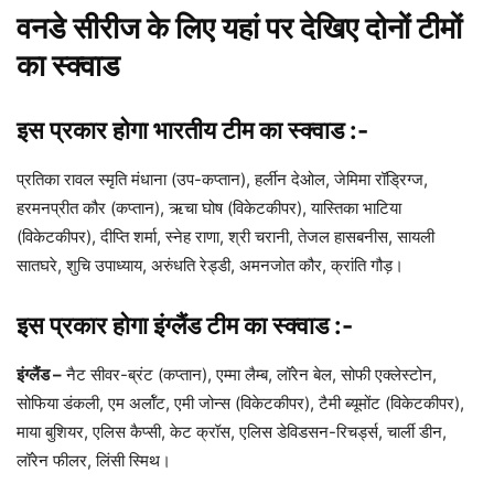
वनडे सीरीज के लिए यहां पर देखिए दोनों टीमों
का स्क्वाड
इस प्रकार होगा भारतीय टीम का स्क्वाड :-
प्रतिका रावल स्मृति मंधाना (उप-कप्तान), हर्लीन देओल, जेमिमा रॉड्रिग्ज,
हरमनप्रीत कौर (कप्तान), ऋचा घोष (विकेटकीपर), यास्तिका भाटिया
(विकेटकीपर), दीप्ति शर्मा, स्नेह राणा, श्री चरानी, तेजल हासबनीस, सायली
सातघरे, शुचि उपाध्याय, अरुंधति रेड्डी, अमनजोत कौर, क्रांति गौड़।
इस प्रकार होगा इंग्लैंड टीम का स्क्वाड :-
इंग्लैंड –
नैट सीवर-ब्रंट (कप्तान), एम्मा लैम्ब, लॉरेन बेल, सोफी एक्लेस्टोन,
सोफिया डंकली, एम अर्लॉट, एमी जोन्स (विकेटकीपर), टैमी ब्यूमोंट (विकेटकीपर),
माया बुशियर, एलिस कैप्सी, केट क्रॉस, एलिस डेविडसन-रिचर्ड्स, चार्ली डीन,
लॉरेन फीलर, लिंसी स्मिथ।