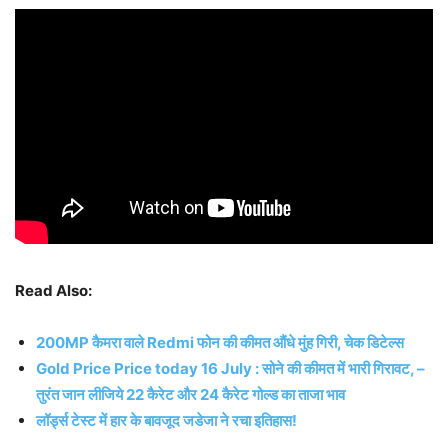
Read Also:
200MP कैमरा वाले Redmi फोन की कीमत औंधे मुंह गिरी, चेक डिटेल्स
Gold Price Price today 16 July : सोने की कीमत में भारी गिरावट, –
तुरंत जान लीजिये 22 कैरेट और 24 कैरेट गोल्ड का ताजा भाव
लॉर्ड्स टेस्ट में हार के बावजूद जडेजा ने रचा इतिहास!