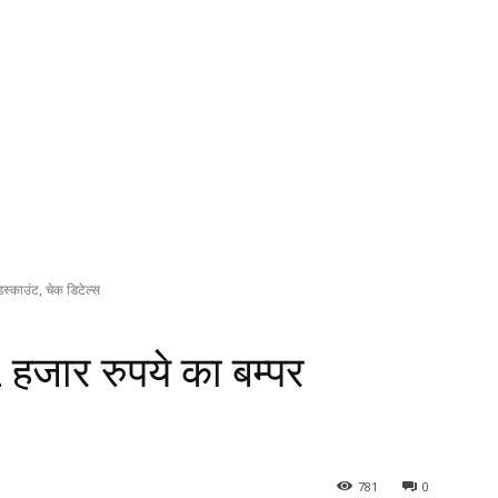
्काउंट, चेक डिटेल्स
जार रुपये का बम्पर
781
0