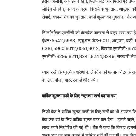
इसके अलावा, आप ईंधन खर्च, फ्लिपकार्ट और मिंत्रा पर उपह
लोडिंग लेनदेन, नकद अग्रिम, किराये के भुगतान, आभूषण की खर
सेवाएँ, बकाया शेष का भुगतान, कार्ड शुल्क का भुगतान, और अ
निम्नलिखित एमसीसी को कैशबैक पात्रता से बाहर रखा 
ईंधन-5542,5983, म्यूचुअल फंड-6011; आभूषण, घड़ी, घड़
6381,5960,6012,6051,6012; किराया एमसीसी-6513, व
एमसीसी-8299,8211,8241,8244,8249; सरकारी सेव
ध्यान रखें कि प्रत्येक श्रेणी के लेनदेन की पहचान नेटवर्क द्
के लिए, वीज़ा, मास्टरकार्ड और रुपे।
वार्षिक शुल्क माफी के लिए न्यूनतम खर्च बढ़ाया गया
निजी बैंक ने वार्षिक शुल्क माफी के लिए शर्तों को भी अपडेट
बैंक उस वर्ष के लिए वार्षिक शुल्क माफ कर देगा। इससे पहले,
लाख रुपये निर्धारित की गई थी। बैंक ने कहा कि किराए (
शुल्क छूट का लाभ उठाने में शामिल नहीं की जाएगी। इस नियम 