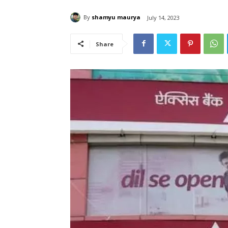
By
shamyu maurya
July 14, 2023
Share