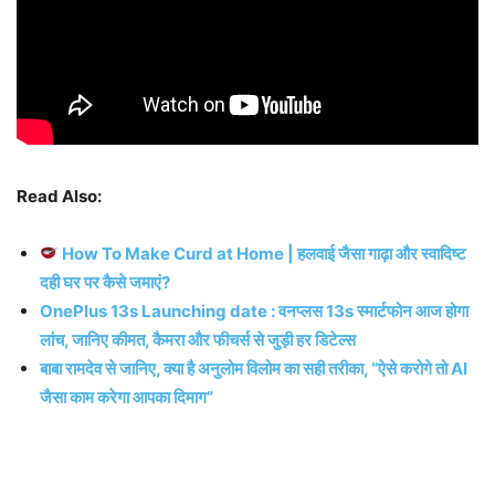
Read Also:
How To Make Curd at Home | हलवाई जैसा गाढ़ा और स्वादिष्ट
दही घर पर कैसे जमाएं?
OnePlus 13s Launching date : वनप्लस 13s स्मार्टफोन आज होगा
लांच, जानिए कीमत, कैमरा और फीचर्स से जुड़ी हर डिटेल्स
बाबा रामदेव से जानिए, क्या है अनुलोम विलोम का सही तरीका, “ऐसे करोगे तो AI
जैसा काम करेगा आपका दिमाग”