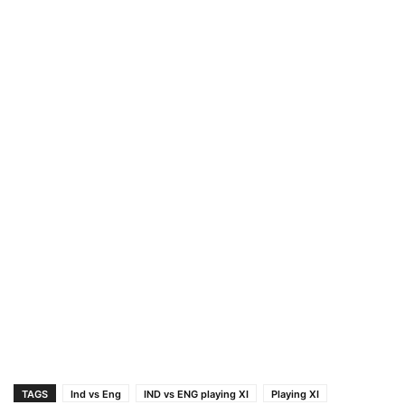
TAGS
Ind vs Eng
IND vs ENG playing XI
Playing XI