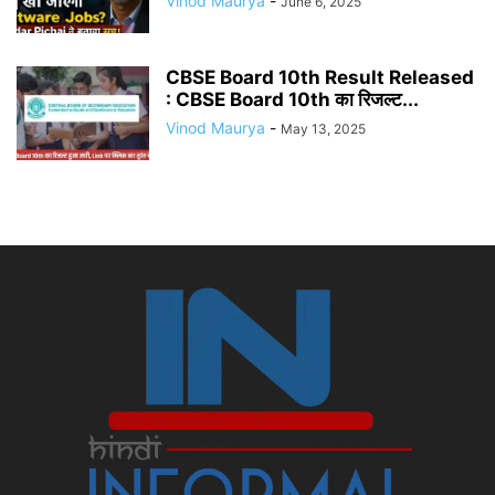
Vinod Maurya
-
June 6, 2025
CBSE Board 10th Result Released
: CBSE Board 10th का रिजल्ट...
Vinod Maurya
-
May 13, 2025