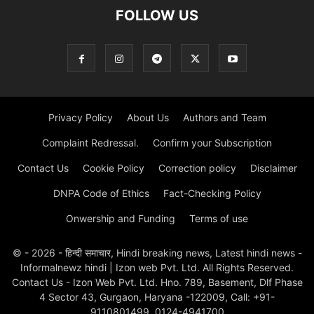
FOLLOW US
Privacy Policy
About Us
Authors and Team
Complaint Redressal.
Confirm your Subscription
Contact Us
Cookie Policy
Correction policy
Disclaimer
DNPA Code of Ethics
Fact-Checking Policy
Onwership and Funding
Terms of use
© - 2026 - हिन्दी समाचार, Hindi breaking news, Latest hindi news -
Informalnewz hindi | Izon web Pvt. Ltd. All Rights Reserved.
Contact Us - Izon Web Pvt. Ltd. Hno. 789, Basement, Dlf Phase
4 Sector 43, Gurgaon, Haryana -122009, Call: +91-
9110801499, 0124-4941700